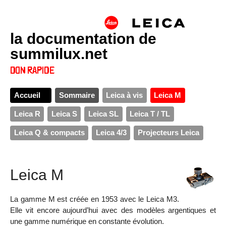
la documentation de
summilux.net
Accueil
Sommaire
Leica à vis
Leica M
Leica R
Leica S
Leica SL
Leica T / TL
Leica Q & compacts
Leica 4/3
Projecteurs Leica
Leica M
La gamme M est créée en 1953 avec le Leica M3.
Elle vit encore aujourd’hui avec des modèles argentiques et
une gamme numérique en constante évolution.