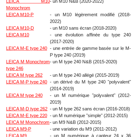
LEICA M10
- un M10 N&B (2020-2022)
Monochrom
LEICA M10-P
- un M10 légèrement modifié (2018-
2022)
LEICA M10-D
- un M10 sans écran (2018-2020)
LEICA M10
- une évolution affinée du type 240
(2017-2020)
LEICA M-E type 240
- une entrée de gamme basée sur le M-
P type 240 (2019)
LEICA M Monochrom
- un M type 240 N&B (2015-2020)
type 246
LEICA M type 262
- un M type 240 allégé (2015-2019)
LEICA M-P type 240
- un dérivé du M type 240 "polyvalent"
(2014-2019)
LEICA M type 240
- un M numérique "polyvalent" (2012-
2019)
LEICA M-D type 262
- un M type 262 sans écran (2016-2018)
LEICA M-E type 220
- un M numérique "simple" (2012-2015)
LEICA M Monochrom
- un M9 N&B (2012-2015)
LEICA M9-P
- une variation du M9 (2011-2012)
LEICA M9
- un M numérique à capteur 24 x 36