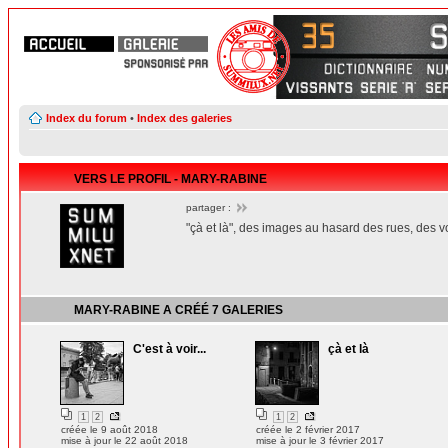
Index du forum
•
Index des galeries
VERS LE PROFIL - MARY-RABINE
partager :
"çà et là", des images au hasard des rues, des 
MARY-RABINE
A CRÉÉ
7 GALERIES
C'est à voir...
çà et là
1
2
1
2
créée le 9 août 2018
créée le 2 février 2017
mise à jour le 22 août 2018
mise à jour le 3 février 2017