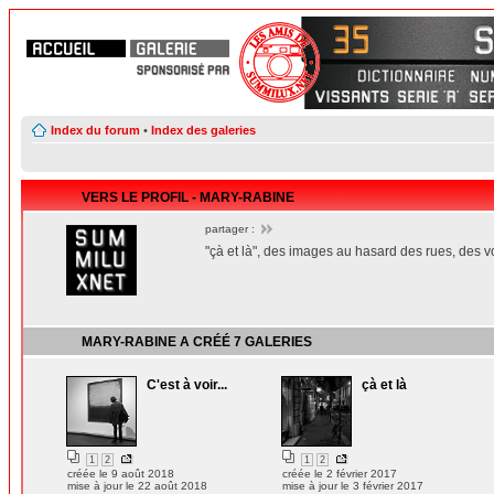
Index du forum
•
Index des galeries
VERS LE PROFIL - MARY-RABINE
partager :
"çà et là", des images au hasard des rues, des 
MARY-RABINE
A CRÉÉ
7 GALERIES
C'est à voir...
çà et là
1
2
1
2
créée le 9 août 2018
créée le 2 février 2017
mise à jour le 22 août 2018
mise à jour le 3 février 2017