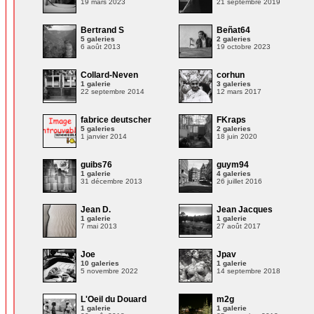
19 mars 2023
21 septembre 2019
Bertrand S
Beñat64
5 galeries
2 galeries
6 août 2013
19 octobre 2023
Collard-Neven
corhun
1 galerie
3 galeries
22 septembre 2014
12 mars 2017
fabrice deutscher
FKraps
5 galeries
2 galeries
1 janvier 2014
18 juin 2020
guibs76
guym94
1 galerie
4 galeries
31 décembre 2013
26 juillet 2016
Jean D.
Jean Jacques
1 galerie
1 galerie
7 mai 2013
27 août 2017
Joe
Jpav
10 galeries
1 galerie
5 novembre 2022
14 septembre 2018
L'Oeil du Douard
m2g
1 galerie
1 galerie