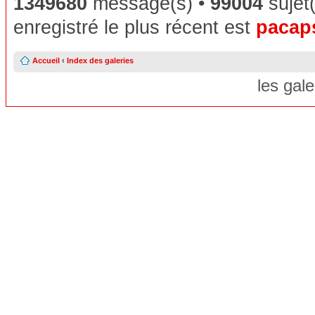
1349680
message(s) •
99004
sujet(
enregistré le plus récent est
pacap
Accueil
‹
Index des galeries
les gal