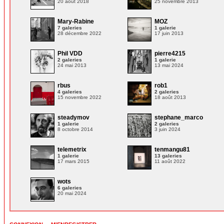
20 août 2018
25 novembre 2013
Mary-Rabine
MOZ
7 galeries
1 galerie
28 décembre 2022
17 juin 2013
Phil VDD
pierre4215
2 galeries
1 galerie
24 mai 2013
13 mai 2024
rbus
rob1
4 galeries
2 galeries
15 novembre 2022
18 août 2013
steadymov
stephane_marco
1 galerie
2 galeries
8 octobre 2014
3 juin 2024
telemetrix
tenmangu81
1 galerie
13 galeries
17 mars 2015
11 août 2022
wots
6 galeries
20 mai 2024