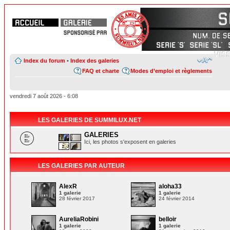
Index du forum
•
Index des galeries
FAQ et charte
Modes d’emploi et règlements
vendredi 7 août 2026 - 6:08
LES GALERIES DE SUMMILUX.NET
GALERIES
Ici, les photos s'exposent en galeries
LES GALERIES PAR AUTEUR
AlexR
aloha33
1 galerie
1 galerie
28 février 2017
24 février 2014
AureliaRobini
belloir
1 galerie
1 galerie