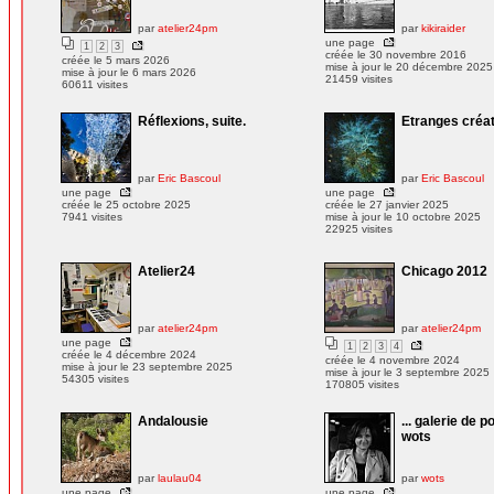
par
atelier24pm
par
kikiraider
une page
1
2
3
créée le 30 novembre 2016
créée le 5 mars 2026
mise à jour le 20 décembre 2025
mise à jour le 6 mars 2026
21459 visites
60611 visites
Réflexions, suite.
Etranges créa
par
Eric Bascoul
par
Eric Bascoul
une page
une page
créée le 25 octobre 2025
créée le 27 janvier 2025
7941 visites
mise à jour le 10 octobre 2025
22925 visites
Atelier24
Chicago 2012
par
atelier24pm
par
atelier24pm
une page
1
2
3
4
créée le 4 décembre 2024
créée le 4 novembre 2024
mise à jour le 23 septembre 2025
mise à jour le 3 septembre 2025
54305 visites
170805 visites
Andalousie
... galerie de p
wots
par
laulau04
par
wots
une page
une page