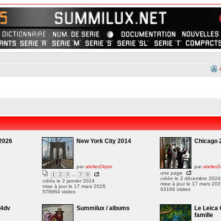
2026
New York City 2014
Chicago 
par
atelier24pm
par
atelier
une page
…
1
2
3
7
8
créée le 2 décembre 2024
créée le 2 janvier 2024
mise à jour le 17 mars 20
mise à jour le 17 mars 2026
63168 visites
578964 visites
C4dv
Summilux / albums
Le Leica 
famille