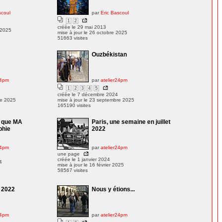
scoul
par
Eric Bascoul
1
2
créée le 29 mai 2013
 2025
mise à jour le 26 octobre 2025
51663 visites
Ouzbékistan
24pm
par
atelier24pm
1
2
3
4
5
créée le 7 décembre 2024
re 2025
mise à jour le 23 septembre 2025
165190 visites
e que MA
Paris, une semaine en juillet
phie
2022
24pm
par
atelier24pm
une page
créée le 1 janvier 2024
4
mise à jour le 16 février 2025
58567 visites
 2022
Nous y étions...
24pm
par
atelier24pm