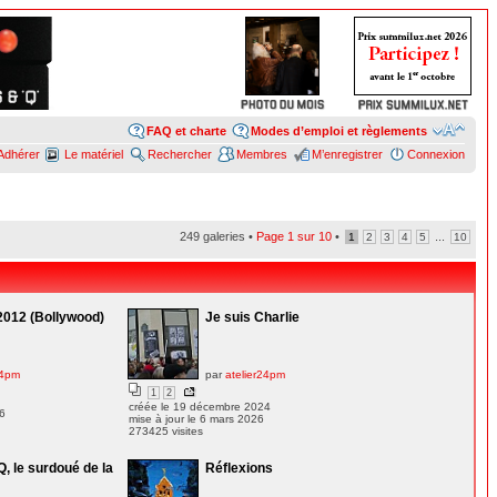
FAQ et charte
Modes d’emploi et règlements
Adhérer
Le matériel
Rechercher
Membres
M’enregistrer
Connexion
249 galeries •
Page
1
sur
10
•
...
1
2
3
4
5
10
2012 (Bollywood)
Je suis Charlie
24pm
par
atelier24pm
1
2
créée le 19 décembre 2024
26
mise à jour le 6 mars 2026
273425 visites
Q, le surdoué de la
Réflexions