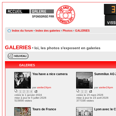
Index du forum
•
Index des galeries
‹
Photos
‹
GALERIES
GALERIES
• Ici, les photos s'exposent en galeries
GALERIES
You have a nice camera
Summilux AG 
par
atelier24pm
par
atelier24pm
1
2
3
4
1
2
créée le 1 janvier 2024
créée le 15 mars 2026
mise à jour le 5 juillet 2026
mise à jour le 23 avril 2026
515856 visites
377336 visites
Tours de France
Lyon avec le 