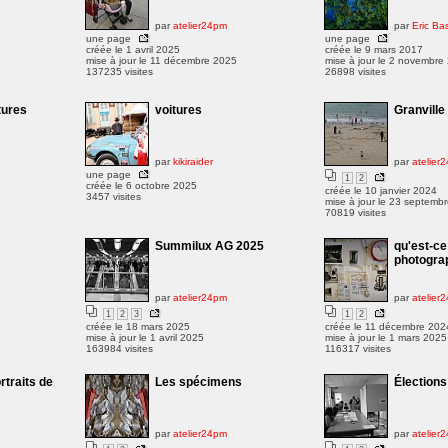
par
atelier24pm
par
Eric Ba
une page
une page
créée le 1 avril 2025
créée le 9 mars 2017
mise à jour le 11 décembre 2025
mise à jour le 2 novembre
137235 visites
26898 visites
tures
voitures
Granville
par
kikiraider
par
atelier
une page
1
2
créée le 6 octobre 2025
créée le 10 janvier 2024
3457 visites
mise à jour le 23 septemb
70819 visites
Summilux AG 2025
qu'est-c
photogra
par
atelier24pm
par
atelier
1
2
3
1
2
créée le 18 mars 2025
créée le 11 décembre 202
mise à jour le 1 avril 2025
mise à jour le 1 mars 2025
163984 visites
116317 visites
ortraits de
Les spécimens
Élections
par
atelier24pm
par
atelier