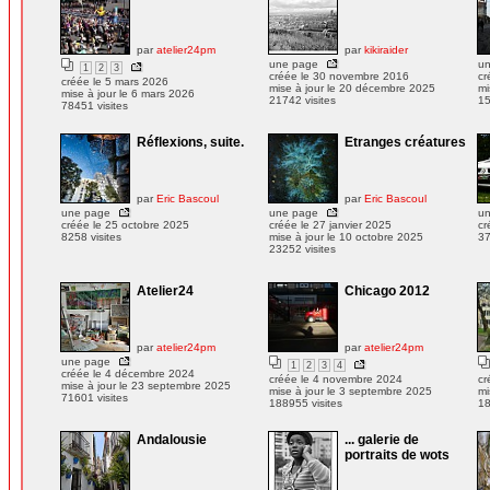
par
atelier24pm
par
kikiraider
une page
u
1
2
3
créée le 30 novembre 2016
cr
créée le 5 mars 2026
mise à jour le 20 décembre 2025
mi
mise à jour le 6 mars 2026
21742 visites
15
78451 visites
Réflexions, suite.
Etranges créatures
par
Eric Bascoul
par
Eric Bascoul
une page
une page
u
créée le 25 octobre 2025
créée le 27 janvier 2025
cr
8258 visites
mise à jour le 10 octobre 2025
37
23252 visites
Atelier24
Chicago 2012
par
atelier24pm
par
atelier24pm
une page
1
2
3
4
créée le 4 décembre 2024
créée le 4 novembre 2024
cr
mise à jour le 23 septembre 2025
mise à jour le 3 septembre 2025
mi
71601 visites
188955 visites
18
Andalousie
... galerie de
portraits de wots