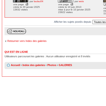
par
laulau04
par
wots
une page
une page
créée le 20 janvier 2025
créée le 10 juin 2013
cr
13632 visites
mise à jour le 10 janvier 2025
mi
23922 visites
11
Afficher les sujets postés depuis:
Retourner vers Index des galeries
QUI EST EN LIGNE
Utilisateurs parcourant les galeries : Aucun utilisateur enregistré et 8 invités
Accueil
‹
Index des galeries
‹
Photos
‹
GALERIES