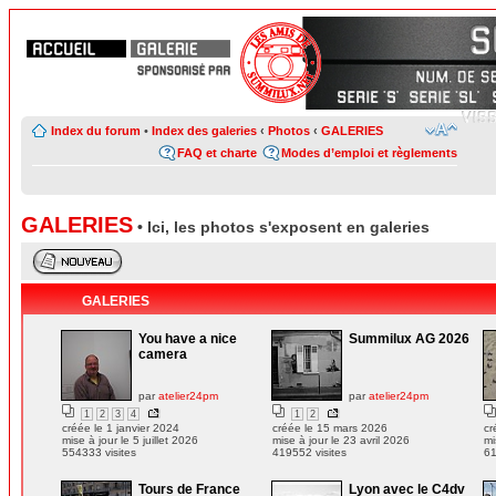
Index du forum
•
Index des galeries
‹
Photos
‹
GALERIES
FAQ et charte
Modes d’emploi et règlements
GALERIES
• Ici, les photos s'exposent en galeries
GALERIES
You have a nice
Summilux AG 2026
camera
par
atelier24pm
par
atelier24pm
1
2
3
4
1
2
créée le 1 janvier 2024
créée le 15 mars 2026
cr
mise à jour le 5 juillet 2026
mise à jour le 23 avril 2026
mi
554333 visites
419552 visites
61
Tours de France
Lyon avec le C4dv