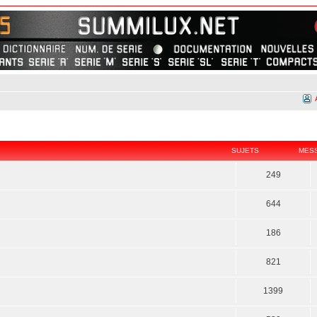
SUJETS
MES
249
644
186
821
1399