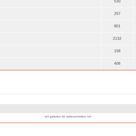
530
257
801
2132
158
406
les galeries de www.summilux.net