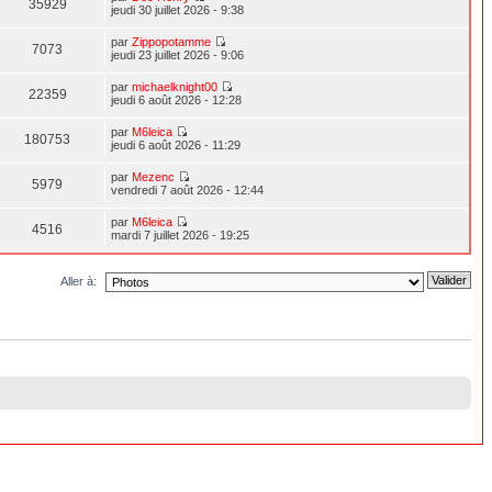
35929
jeudi 30 juillet 2026 - 9:38
par
Zippopotamme
7073
jeudi 23 juillet 2026 - 9:06
par
michaelknight00
22359
jeudi 6 août 2026 - 12:28
par
M6leica
180753
jeudi 6 août 2026 - 11:29
par
Mezenc
5979
vendredi 7 août 2026 - 12:44
par
M6leica
4516
mardi 7 juillet 2026 - 19:25
Aller à: