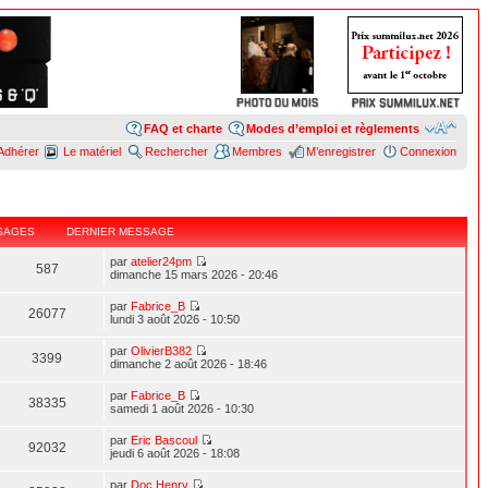
FAQ et charte
Modes d’emploi et règlements
Adhérer
Le matériel
Rechercher
Membres
M’enregistrer
Connexion
SAGES
DERNIER MESSAGE
par
atelier24pm
587
dimanche 15 mars 2026 - 20:46
par
Fabrice_B
26077
lundi 3 août 2026 - 10:50
par
OlivierB382
3399
dimanche 2 août 2026 - 18:46
par
Fabrice_B
38335
samedi 1 août 2026 - 10:30
par
Eric Bascoul
92032
jeudi 6 août 2026 - 18:08
par
Doc Henry