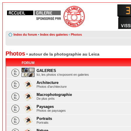
Index du forum
•
Index des galeries
‹
Photos
Photos
• autour de la photographie au Leica
FORUM
GALERIES
Ici, les photos s'exposent en galeries
Architecture
Photos d'architecture
Macrophotographie
De plus près
Paysages
Photos de paysages
Portraits
Portraits
Nature