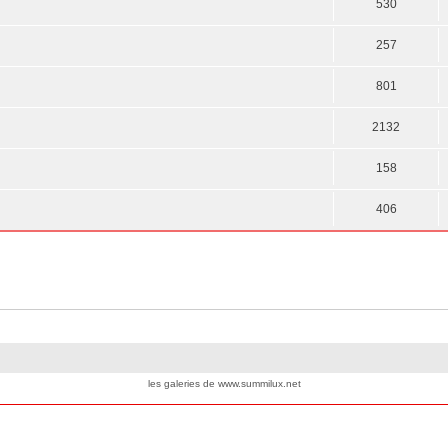
530
257
801
2132
158
406
les galeries de www.summilux.net