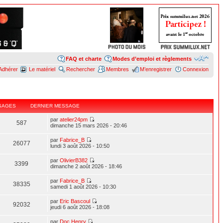
FAQ et charte
Modes d’emploi et règlements
Adhérer
Le matériel
Rechercher
Membres
M’enregistrer
Connexion
SAGES
DERNIER MESSAGE
par
atelier24pm
587
dimanche 15 mars 2026 - 20:46
par
Fabrice_B
26077
lundi 3 août 2026 - 10:50
par
OlivierB382
3399
dimanche 2 août 2026 - 18:46
par
Fabrice_B
38335
samedi 1 août 2026 - 10:30
par
Eric Bascoul
92032
jeudi 6 août 2026 - 18:08
par
Doc Henry