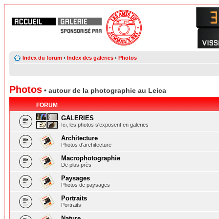
Index du forum
•
Index des galeries
‹
Photos
Photos
• autour de la photographie au Leica
FORUM
GALERIES
Ici, les photos s'exposent en galeries
Architecture
Photos d'architecture
Macrophotographie
De plus près
Paysages
Photos de paysages
Portraits
Portraits
Nature