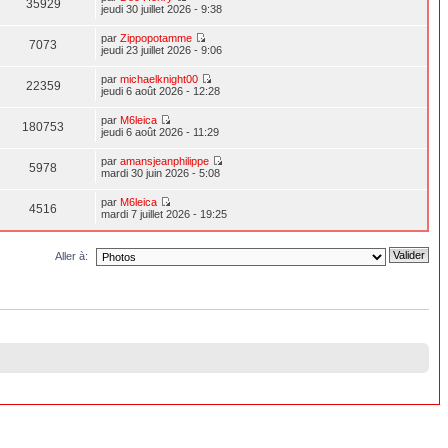
35929
jeudi 30 juillet 2026 - 9:38
par
Zippopotamme
7073
jeudi 23 juillet 2026 - 9:06
par
michaelknight00
22359
jeudi 6 août 2026 - 12:28
par
M6leica
180753
jeudi 6 août 2026 - 11:29
par
amansjeanphilippe
5978
mardi 30 juin 2026 - 5:08
par
M6leica
4516
mardi 7 juillet 2026 - 19:25
Aller à: