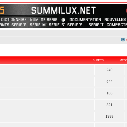
SUJETS
MES
249
644
186
821
1399