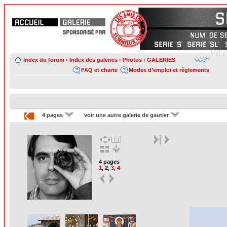
Index du forum
•
Index des galeries
‹
Photos
‹
GALERIES
FAQ et charte
Modes d’emploi et règlements
4 pages
voir une autre galerie de gautier
4 pages
1
,
2
,
3
,
4