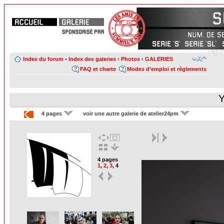
Index du forum
•
Index des galeries
‹
Photos
‹
GALERIES
FAQ et charte
Modes d’emploi et règlements
Y
4 pages
voir une autre galerie de atelier24pm
4 pages
1
,
2
,
3
,
4