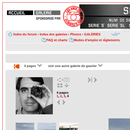
Index du forum
•
Index des galeries
‹
Photos
‹
GALERIES
FAQ et charte
Modes d’emploi et règlements
4 pages
voir une autre galerie de gautier
4 pages
1
,
2
,
3
,
4