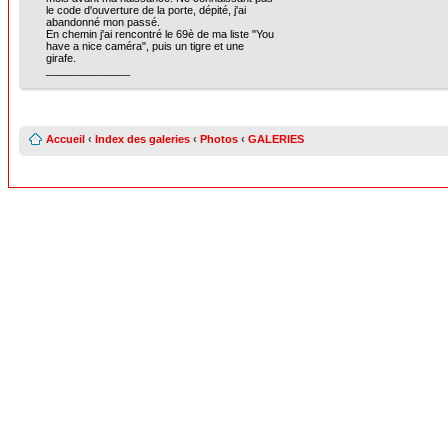
le code d'ouverture de la porte, dépité, j'ai
abandonné mon passé.
En chemin j'ai rencontré le 69è de ma liste "You
have a nice caméra", puis un tigre et une
girafe.
______________
Accueil
‹
Index des galeries
‹
Photos
‹
GALERIES