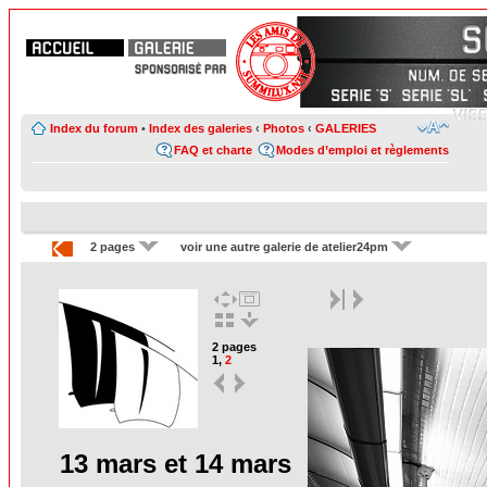
Index du forum
•
Index des galeries
‹
Photos
‹
GALERIES
FAQ et charte
Modes d’emploi et règlements
2 pages
voir une autre galerie de atelier24pm
2 pages
1
,
2
13 mars et 14 mars