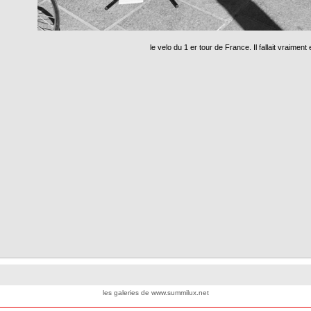
le velo du 1 er tour de France. Il fallait vraiment 
les galeries de www.summilux.net