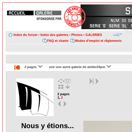
Index du forum
•
Index des galeries
‹
Photos
‹
GALERIES
FAQ et charte
Modes d’emploi et règlements
2 pages
voir une autre galerie de atelier24pm
2 pages
1
,
2
Nous y étions...