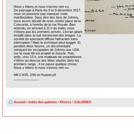
Nous y étions et nous n'avons rien vu,
De passage à Paris les 8 et 9 décembre 2017,
nous ne pouvions pas manquer cette
manifestation. Sans être des fans de Johnny,
nous avons décidé de nous rendre place de la
Concorde, à l'entrée de la rue Royale. Bien
entendu, en arrivant à 11 h du matin, nous
n'étions pas les premiers arrivés. L’écran géant
installé dans la nuit retransmet des images. La
société du spectacle diffuse l’attraction sans
interruption ! Mais la technique peut bugger. Et
pendant deux heures, un documentaire
retraçant les escapades de Johnny aux USA
sur la route 66 est projeté en boucle. Puis,
enfin, vers 13 h, une multitude de smartphones
s'élève au-dessus des têtes situées dans les
premiers rangs ; Il se passe quelque chose.
Nous y étions et nous n'avons rien vu.
M8 2.8/35, 2/90 et Huawei p9
______________
Accueil
‹
Index des galeries
‹
Photos
‹
GALERIES