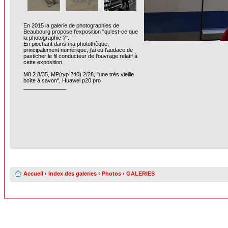
En 2015 la galerie de photographies de
Beaubourg propose l'exposition "qu'est-ce que
la photographie ?".
En piochant dans ma photothèque,
principalement numérique, j'ai eu l'audace de
pasticher le fil conducteur de l'ouvrage relatif à
cette exposition.
M8 2.8/35, MP(typ 240) 2/28, "une très vieille
boîte à savon", Huawei p20 pro
______________
Accueil
‹
Index des galeries
‹
Photos
‹
GALERIES