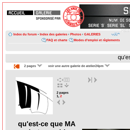
Index du forum
•
Index des galeries
‹
Photos
‹
GALERIES
FAQ et charte
Modes d’emploi et règlements
qu'e
2 pages
voir une autre galerie de atelier24pm
2 pages
1
,
2
qu'est-ce que MA