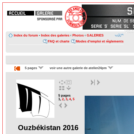
Index du forum
•
Index des galeries
‹
Photos
‹
GALERIES
FAQ et charte
Modes d’emploi et règlements
5 pages
voir une autre galerie de atelier24pm
5 pages
1
,
2
,
3
,
4
,
5
Ouzbékistan 2016