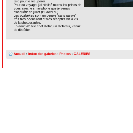
tard pour le récupérer.
Pour ce voyage, j'ai réalisé toutes les prises de
vues avec le smartphone que je venais
d'acquérir en juillet (Huawei p9).
Les ouzbèkes sont un peuple "sans parole"
très très accueillant et très réceptifs vis à vis
de la photographie.
En août 2016 le chef d'état, un dictateur, venait
de décéder.
______________
Accueil
‹
Index des galeries
‹
Photos
‹
GALERIES