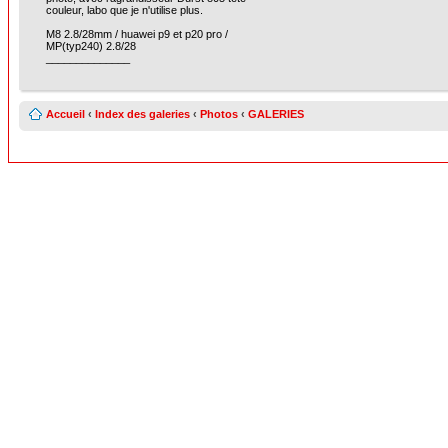
couleur, labo que je n'utilise plus.
M8 2.8/28mm / huawei p9 et p20 pro /
MP(typ240) 2.8/28
______________
Accueil
‹
Index des galeries
‹
Photos
‹
GALERIES