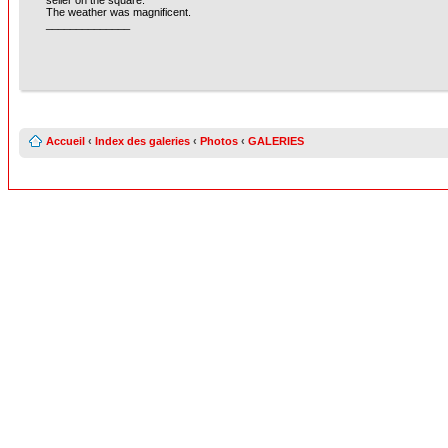
seller on the square.
The weather was magnificent.
______________
Accueil
‹
Index des galeries
‹
Photos
‹
GALERIES