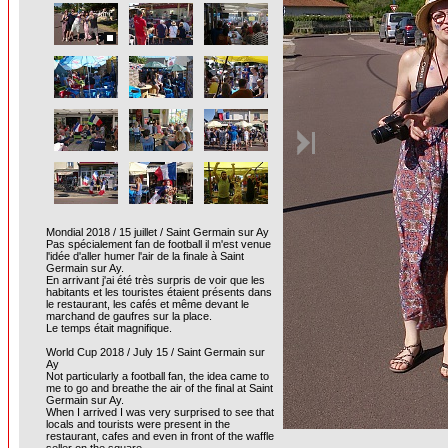
Mondial 2018 / 15 juillet / Saint Germain sur Ay
Pas spécialement fan de football il m'est venue
l'idée d'aller humer l'air de la finale à Saint
Germain sur Ay.
En arrivant j'ai été très surpris de voir que les
habitants et les touristes étaient présents dans
le restaurant, les cafés et même devant le
marchand de gaufres sur la place.
Le temps était magnifique.
World Cup 2018 / July 15 / Saint Germain sur
Ay
Not particularly a football fan, the idea came to
me to go and breathe the air of the final at Saint
Germain sur Ay.
When I arrived I was very surprised to see that
locals and tourists were present in the
restaurant, cafes and even in front of the waffle