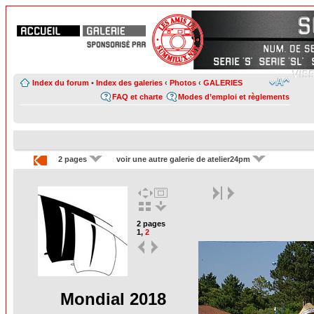
Index du forum
•
Index des galeries
‹
Photos
‹
GALERIES
FAQ et charte
Modes d’emploi et règlements
2 pages
voir une autre galerie de atelier24pm
2 pages
1
,
2
Mondial 2018