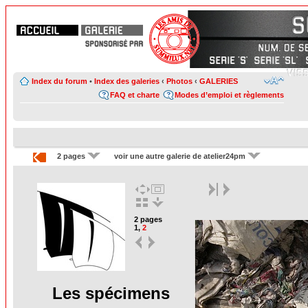
Index du forum
•
Index des galeries
‹
Photos
‹
GALERIES
FAQ et charte
Modes d’emploi et règlements
2 pages
voir une autre galerie de atelier24pm
2 pages
1
,
2
Les spécimens