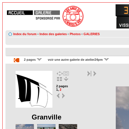
Index du forum
•
Index des galeries
‹
Photos
‹
GALERIES
2 pages
voir une autre galerie de atelier24pm
2 pages
1
,
2
Granville