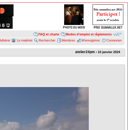
FAQ et charte
Modes d’emploi et règlements
Adhérer
Le matériel
Rechercher
Membres
M’enregistrer
Connexion
atelier24pm
• 10 janvier 2024