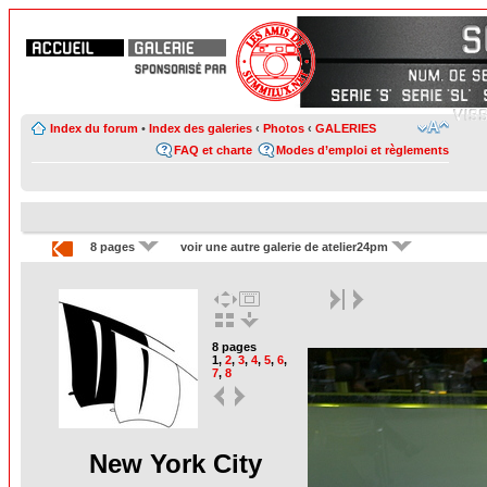
Index du forum
•
Index des galeries
‹
Photos
‹
GALERIES
FAQ et charte
Modes d’emploi et règlements
8 pages
voir une autre galerie de atelier24pm
8 pages
1
,
2
,
3
,
4
,
5
,
6
,
7
,
8
New York City