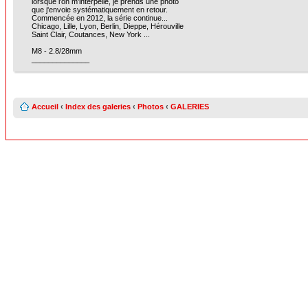
lorsque l'on m'interpelle, je prends une photo
que j'envoie systématiquement en retour.
Commencée en 2012, la série continue...
Chicago, Lille, Lyon, Berlin, Dieppe, Hérouville
Saint Clair, Coutances, New York ...
M8 - 2.8/28mm
______________
Accueil
‹
Index des galeries
‹
Photos
‹
GALERIES