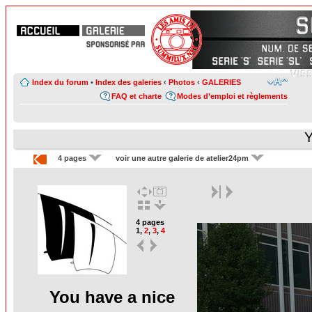
Index du forum
•
Index des galeries
‹
Photos
‹
GALERIES
FAQ et charte
Modes d’emploi et règlements
Y
4 pages
voir une autre galerie de atelier24pm
4 pages
1
,
2
,
3
,
4
You have a nice