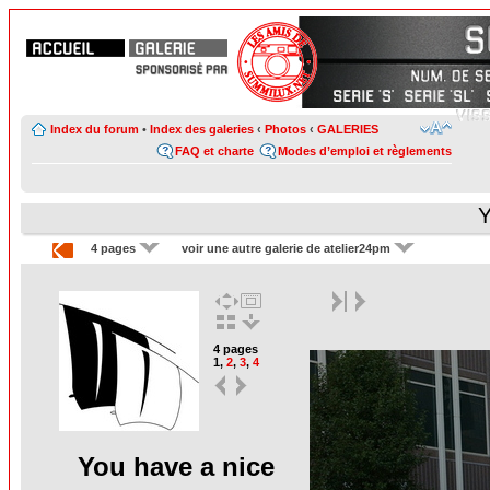
Index du forum
•
Index des galeries
‹
Photos
‹
GALERIES
FAQ et charte
Modes d’emploi et règlements
Y
4 pages
voir une autre galerie de atelier24pm
4 pages
1
,
2
,
3
,
4
You have a nice