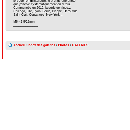
lorsque l'on m'interpelle, je prends une photo
que j'envoie systématiquement en retour.
Commencée en 2012, la série continue...
Chicago, Lille, Lyon, Berlin, Dieppe, Hérouville
Saint Clair, Coutances, New York ...
M8 - 2.8/28mm
______________
Accueil
‹
Index des galeries
‹
Photos
‹
GALERIES