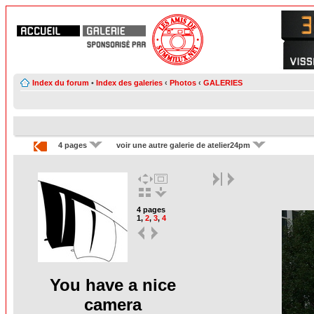
Index du forum
•
Index des galeries
‹
Photos
‹
GALERIES
4 pages
voir une autre galerie de atelier24pm
4 pages
1
,
2
,
3
,
4
You have a nice
camera