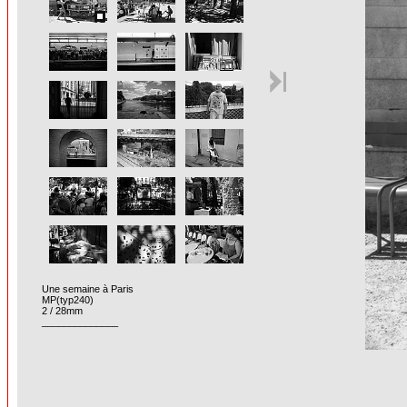
Une semaine à Paris
MP(typ240)
2 / 28mm
______________