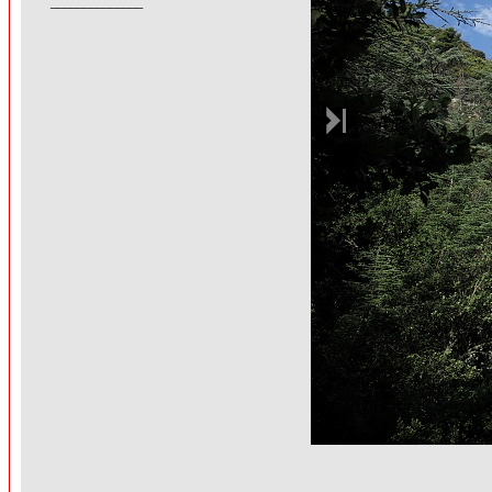
______________