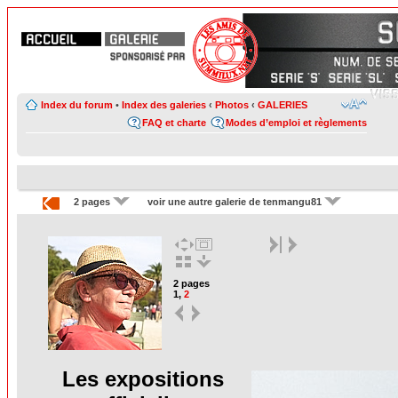
Index du forum
•
Index des galeries
‹
Photos
‹
GALERIES
FAQ et charte
Modes d’emploi et règlements
2 pages
voir une autre galerie de tenmangu81
2 pages
1
,
2
Les expositions