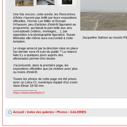
Une fois encore, cette année, les Rencontres
d’Arles n’auront pas brillé par leurs expositions
officielles. Hormis Lee Miller et Romain
Urhausen, peu d’artistes d’intérêt figuraient au
programme, qui faisait la part belle aux arts
conceptuels (vidéos, montages,…), par
opposition à la photographie figurative. Susan
Jacqueline Salmon au musée Réatt
Meiselas elle-même aura succombé à cette
tentation.
Le virage amorcé par la direction mise en place
l’an dernier sera-t’il suivi du public ? La relance
faite il y a quelques jours auprès des
aficionados permet d’en douter.
J’ai présenté, dans la première page, les
expositions officielles que j’ai visitées avec plus
ou moins d’intérêt.
Toutes les photos de cette page ont été prises
avec un Leica CL numérique équipé d’un zoom
Vario-Elmar 18-56 mm.
______________
https://www.robertfarhi.fr
Accueil
‹
Index des galeries
‹
Photos
‹
GALERIES