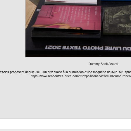
Dummy Book Award:
Arles proposent depuis 2015 un prix d’aide à la publication d’une maquette de livre. A l'Espac
https://www.rencontres-arles.com/fr/expositions/view/1006/luma-re