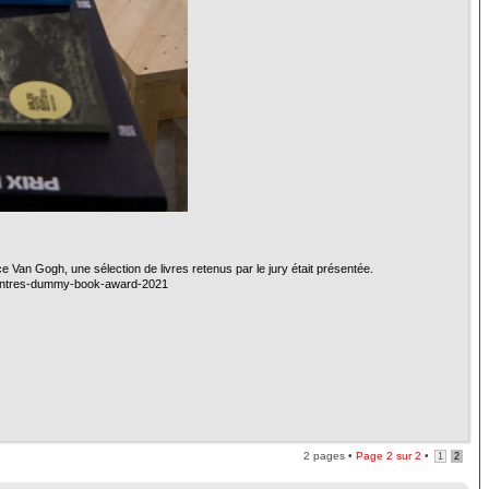
e Van Gogh, une sélection de livres retenus par le jury était présentée.
ncontres-dummy-book-award-2021
2 pages •
Page
2
sur
2
•
1
2