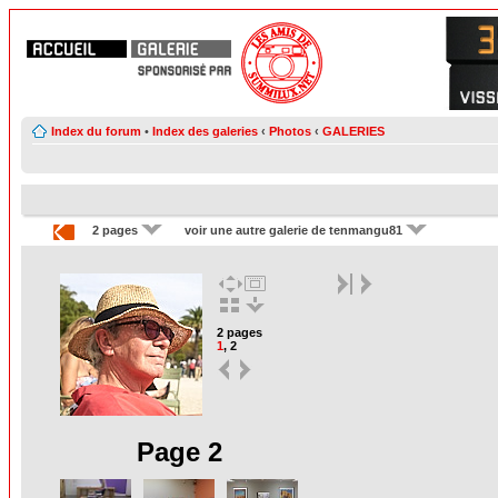
Index du forum
•
Index des galeries
‹
Photos
‹
GALERIES
2 pages
voir une autre galerie de tenmangu81
2 pages
1
,
2
Page 2