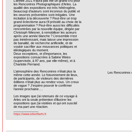
L’année 2021 n’aura pas été un grand cru pour
les Rencontres Photographiques d’Arles. La
qualité des expositions est très hétérogène,
beaucoup d’auteurs sont inconnus du public et
les oeuvres présentées sont inégales. Une
incitation à la découverte ? Peut-être un trop
grand éclectisme aura-t’il présidé au choix de la
programmation ? Peut-être aussi les difficultés
rencontrées par la nouvelle équipe, dirigée par
Christoph Wiesner, à remobiliser les acteurs
après une année blanche ? L’ensemble n’est
pas inintéressant, mais laisse une impression
de banalité, de recherche artificielle, et de
vouloir sacrifier aux mouvances politiques et
idéologiques du moment.
Deux exceptions, et d’importance, les
expositions consacrées à Sabine Weiss
(supervisée, à 97 ans, par elle-même), et à
Charlotte Perriand.
L’atmosphère des Rencontres n’était plus la
Les Rencontres d’
même cette année. Le foisonnement de lieux,
de participants, de visiteurs des dernières
éditions n’était plus au rendez-vous. Un creux
de vague ? J’espère pouvoir le confirmer
l’année prochaine….
Les images que j’ai retenues de ce voyage à
Arles ont la seule prétention d’illustrer les
expositions que j’ai visitées et qui ont suscité
de ma part une réaction.
______________
https://www.robertfarhi.fr