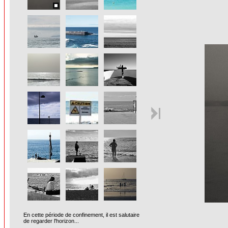
En cette période de confinement, il est salutaire
de regarder l'horizon...
______________