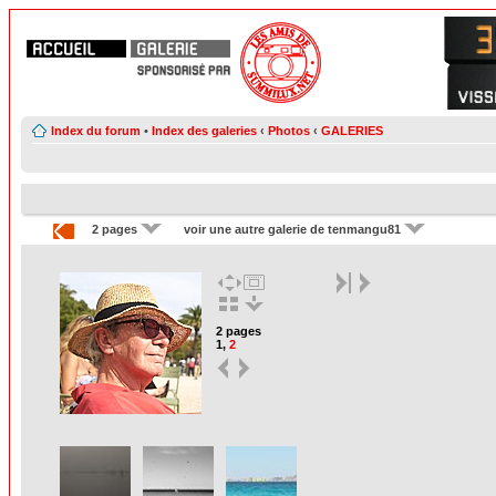
Index du forum
•
Index des galeries
‹
Photos
‹
GALERIES
2 pages
voir une autre galerie de tenmangu81
2 pages
1
,
2