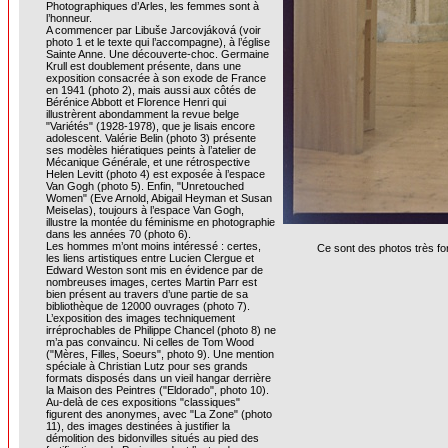
Photographiques d’Arles, les femmes sont à
l’honneur.
A commencer par Libuše Jarcovjáková (voir
photo 1 et le texte qui l’accompagne), à l’église
Sainte Anne. Une découverte-choc. Germaine
Krull est doublement présente, dans une
exposition consacrée à son exode de France
en 1941 (photo 2), mais aussi aux côtés de
Bérénice Abbott et Florence Henri qui
illustrèrent abondamment la revue belge
"Variétés" (1928-1978), que je lisais encore
adolescent. Valérie Belin (photo 3) présente
ses modèles hiératiques peints à l’atelier de
Mécanique Générale, et une rétrospective
Helen Levitt (photo 4) est exposée à l’espace
Van Gogh (photo 5). Enfin, "Unretouched
Women" (Eve Arnold, Abigail Heyman et Susan
Meiselas), toujours à l’espace Van Gogh,
illustre la montée du féminisme en photographie
dans les années 70 (photo 6).
Les hommes m’ont moins intéressé : certes,
Ce sont des photos très fo
les liens artistiques entre Lucien Clergue et
Edward Weston sont mis en évidence par de
nombreuses images, certes Martin Parr est
bien présent au travers d’une partie de sa
bibliothèque de 12000 ouvrages (photo 7).
L’exposition des images techniquement
irréprochables de Philippe Chancel (photo 8) ne
m’a pas convaincu. Ni celles de Tom Wood
("Mères, Filles, Soeurs", photo 9). Une mention
spéciale à Christian Lutz pour ses grands
formats disposés dans un vieil hangar derrière
la Maison des Peintres ("Eldorado", photo 10).
Au-delà de ces expositions "classiques"
figurent des anonymes, avec "La Zone" (photo
11), des images destinées à justifier la
démolition des bidonvilles situés au pied des