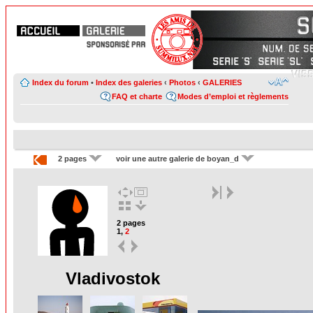
Index du forum
•
Index des galeries
‹
Photos
‹
GALERIES
FAQ et charte
Modes d’emploi et règlements
2 pages
voir une autre galerie de boyan_d
2 pages
1
,
2
Vladivostok