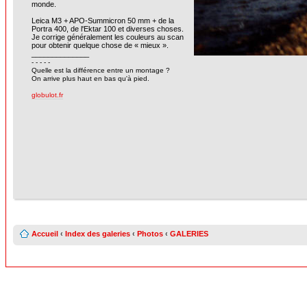
monde.
Leica M3 + APO-Summicron 50 mm + de la
Portra 400, de l'Ektar 100 et diverses choses.
Je corrige généralement les couleurs au scan
pour obtenir quelque chose de « mieux ».
______________
- - - - -
Quelle est la différence entre un montage ?
On arrive plus haut en bas qu'à pied.
globulot.fr
Accueil
‹
Index des galeries
‹
Photos
‹
GALERIES