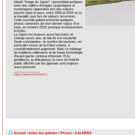
intitulé "Image du Japon", rassemblait quelques
unes des milliers d'images (argentiques et
numériques) rapportées lors des séjours
passés dans le pays, entre 2000 et 2004 où j'y
ai travaillé, puis lors de séjours récurrents.
Cette nouvelle galerie présente quelques
photos ramenées de mon dernier séjour d'un
mois, en octobre 2018, presque exclusivement
à Kyôto.
Le Japon est toujours aussi fascinant, et
change assez peu, du fait de son insularité.
Seule constatation : le nombre de touristes, en
particulier venus de la Chine voisine, a
considérablement augmenté. Mais ce mélange
de traditions millénaires et de haute technologie
d'avant-garde continue d'étonner. Et la
gentillesse, la délicatesse, le sens de l'intérêt
public affichés par les japonais sont toujours
aussi présents.
______________
https://www.robertfarhi.fr
Accueil
‹
Index des galeries
‹
Photos
‹
GALERIES