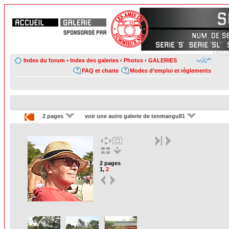
Index du forum
•
Index des galeries
‹
Photos
‹
GALERIES
FAQ et charte
Modes d’emploi et règlements
2 pages
voir une autre galerie de tenmangu81
2 pages
1
,
2