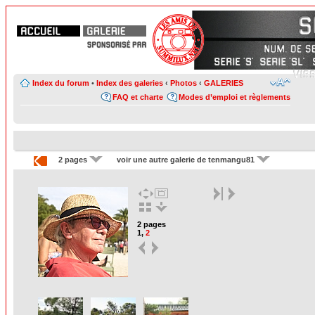
Index du forum
•
Index des galeries
‹
Photos
‹
GALERIES
FAQ et charte
Modes d’emploi et règlements
2 pages
voir une autre galerie de tenmangu81
2 pages
1
,
2