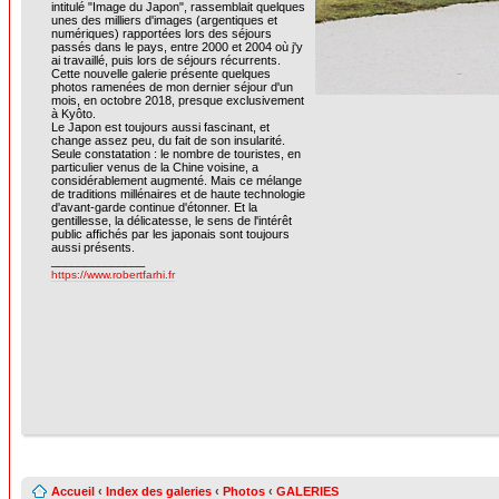
intitulé "Image du Japon", rassemblait quelques
unes des milliers d'images (argentiques et
numériques) rapportées lors des séjours
passés dans le pays, entre 2000 et 2004 où j'y
ai travaillé, puis lors de séjours récurrents.
Cette nouvelle galerie présente quelques
photos ramenées de mon dernier séjour d'un
mois, en octobre 2018, presque exclusivement
à Kyôto.
Le Japon est toujours aussi fascinant, et
change assez peu, du fait de son insularité.
Seule constatation : le nombre de touristes, en
particulier venus de la Chine voisine, a
considérablement augmenté. Mais ce mélange
de traditions millénaires et de haute technologie
d'avant-garde continue d'étonner. Et la
gentillesse, la délicatesse, le sens de l'intérêt
public affichés par les japonais sont toujours
aussi présents.
______________
https://www.robertfarhi.fr
Accueil
‹
Index des galeries
‹
Photos
‹
GALERIES