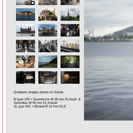
Quelques images prises en Suède.
M type 240 + Summicron-M 28 mm f/2 Asph. &
Summilux-M 50 mm f/1,4 Asph.
SL type 601 + Elmarit-R 19 mm f/2,8