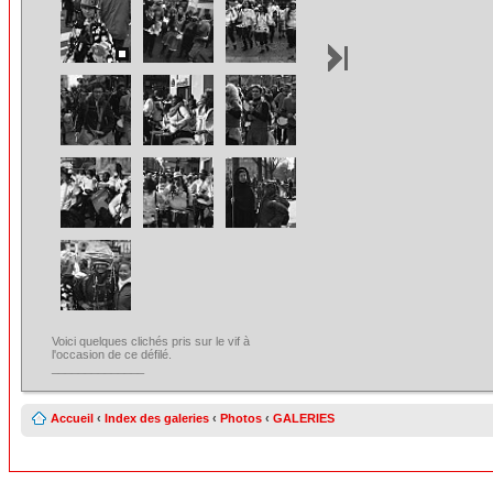
Voici quelques clichés pris sur le vif à
l'occasion de ce défilé.
______________
Accueil
‹
Index des galeries
‹
Photos
‹
GALERIES