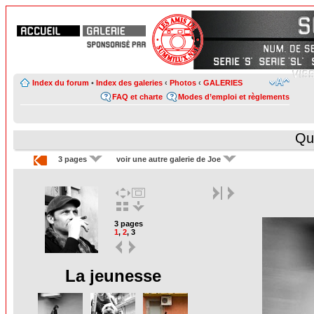
Index du forum
•
Index des galeries
‹
Photos
‹
GALERIES
FAQ et charte
Modes d’emploi et règlements
Qua
3 pages
voir une autre galerie de Joe
3 pages
1
,
2
,
3
La jeunesse