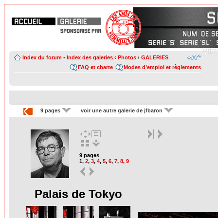
Index du forum
•
Index des galeries
‹
Photos
‹
GALERIES
FAQ et charte
Modes d’emploi et règlements
9 pages
voir une autre galerie de jfbaron
9 pages
1
,
2
,
3
,
4
,
5
,
6
,
7
,
8
,
9
Palais de Tokyo