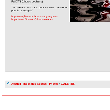
Fuji XT1 (photos couleurs)
______________
"Je choisirais le Paradis pour le climat ... et l'Enfer
pour la compagnie"
http://www.jf-baron-photos.smugmug.com
https://www.flickr.com/photos/voluven
Accueil
‹
Index des galeries
‹
Photos
‹
GALERIES