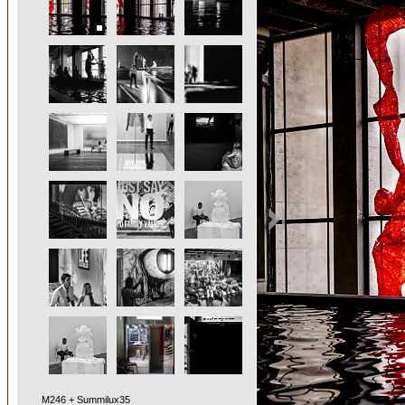
M246 + Summilux35