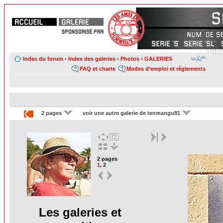
Index du forum
•
Index des galeries
‹
Photos
‹
GALERIES
FAQ et charte
Modes d’emploi et règlements
2 pages
voir une autre galerie de tenmangu81
2 pages
1
,
2
Les galeries et