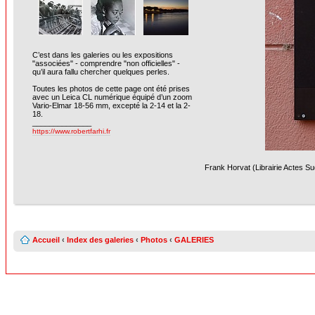
C’est dans les galeries ou les expositions
"associées" - comprendre "non officielles" -
qu’il aura fallu chercher quelques perles.
Toutes les photos de cette page ont été prises
avec un Leica CL numérique équipé d’un zoom
Vario-Elmar 18-56 mm, excepté la 2-14 et la 2-
18.
______________
https://www.robertfarhi.fr
Frank Horvat (Librairie Actes Sud
Accueil
‹
Index des galeries
‹
Photos
‹
GALERIES