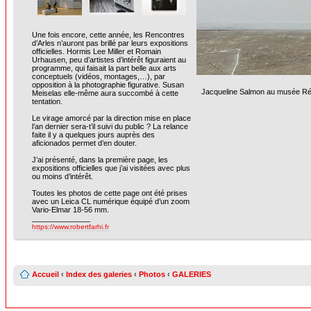
Une fois encore, cette année, les Rencontres
d’Arles n’auront pas brillé par leurs expositions
officielles. Hormis Lee Miller et Romain
Urhausen, peu d’artistes d’intérêt figuraient au
programme, qui faisait la part belle aux arts
conceptuels (vidéos, montages,…), par
opposition à la photographie figurative. Susan
Jacqueline Salmon au musée Réatt
Meiselas elle-même aura succombé à cette
tentation.
Le virage amorcé par la direction mise en place
l’an dernier sera-t’il suivi du public ? La relance
faite il y a quelques jours auprès des
aficionados permet d’en douter.
J’ai présenté, dans la première page, les
expositions officielles que j’ai visitées avec plus
ou moins d’intérêt.
Toutes les photos de cette page ont été prises
avec un Leica CL numérique équipé d’un zoom
Vario-Elmar 18-56 mm.
______________
https://www.robertfarhi.fr
Accueil
‹
Index des galeries
‹
Photos
‹
GALERIES