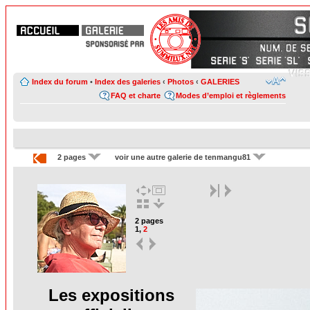
Index du forum
•
Index des galeries
‹
Photos
‹
GALERIES
FAQ et charte
Modes d’emploi et règlements
2 pages
voir une autre galerie de tenmangu81
2 pages
1
,
2
Les expositions