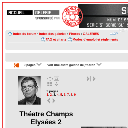
Index du forum
•
Index des galeries
‹
Photos
‹
GALERIES
FAQ et charte
Modes d’emploi et règlements
9 pages
voir une autre galerie de jfbaron
9 pages
1
,
2
,
3
,
4
,
5
,
6
,
7
,
8
,
9
Théatre Champs
Elysées 2