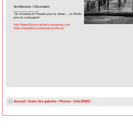
Architecture / Décoration
______________
"Je choisirais le Paradis pour le climat ... et l'Enfer
pour la compagnie"
http://www.jf-baron-photos.smugmug.com
https://www.flickr.com/photos/voluven
Accueil
‹
Index des galeries
‹
Photos
‹
GALERIES