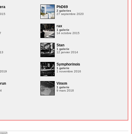
era
PhD69
2 galeries
2015
27 septembre 2020
n
rax
1 galerie
7
14 octobre 2015
Stan
1 galerie
013
12 janvier 2014
Symphorinois
1 galerie
 2019
1 novembre 2016
orun
Vinxm
1 galerie
14
9 mars 2018