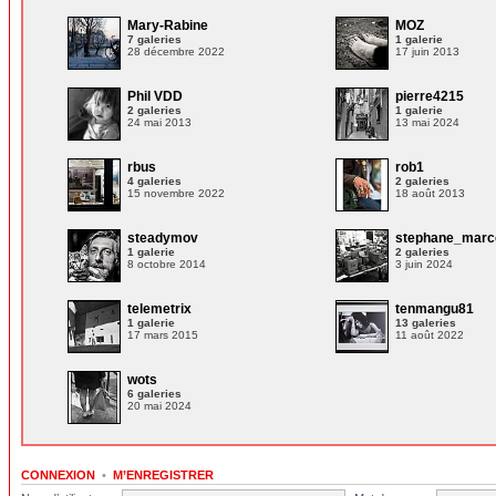
Mary-Rabine
MOZ
7 galeries
1 galerie
28 décembre 2022
17 juin 2013
Phil VDD
pierre4215
2 galeries
1 galerie
24 mai 2013
13 mai 2024
rbus
rob1
4 galeries
2 galeries
15 novembre 2022
18 août 2013
steadymov
stephane_marc
1 galerie
2 galeries
8 octobre 2014
3 juin 2024
telemetrix
tenmangu81
1 galerie
13 galeries
17 mars 2015
11 août 2022
wots
6 galeries
20 mai 2024
CONNEXION
•
M’ENREGISTRER