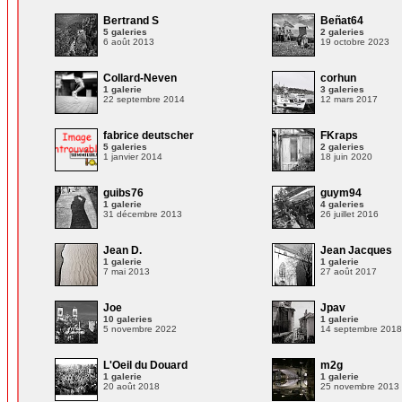
Bertrand S
Beñat64
5 galeries
2 galeries
6 août 2013
19 octobre 2023
Collard-Neven
corhun
1 galerie
3 galeries
22 septembre 2014
12 mars 2017
fabrice deutscher
FKraps
5 galeries
2 galeries
1 janvier 2014
18 juin 2020
guibs76
guym94
1 galerie
4 galeries
31 décembre 2013
26 juillet 2016
Jean D.
Jean Jacques
1 galerie
1 galerie
7 mai 2013
27 août 2017
Joe
Jpav
10 galeries
1 galerie
5 novembre 2022
14 septembre 201
L'Oeil du Douard
m2g
1 galerie
1 galerie
20 août 2018
25 novembre 2013