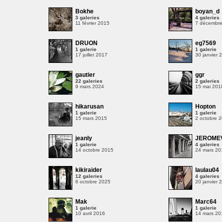
Bokhe
boyan_d
3 galeries
4 galeries
11 février 2015
7 décembr
DRUON
eg7569
1 galerie
1 galerie
17 juillet 2017
30 janvier 
gautier
ggr
22 galeries
2 galeries
9 mars 2024
15 mai 201
hikarusan
Hopton
1 galerie
1 galerie
15 mars 2015
2 octobre 
jeanly
JEROME
1 galerie
4 galeries
14 octobre 2015
24 mars 20
kikiraider
laulau04
12 galeries
4 galeries
8
6 octobre 2025
20 janvier 
Mak
Marc64
1 galerie
1 galerie
10 avril 2016
14 mars 20