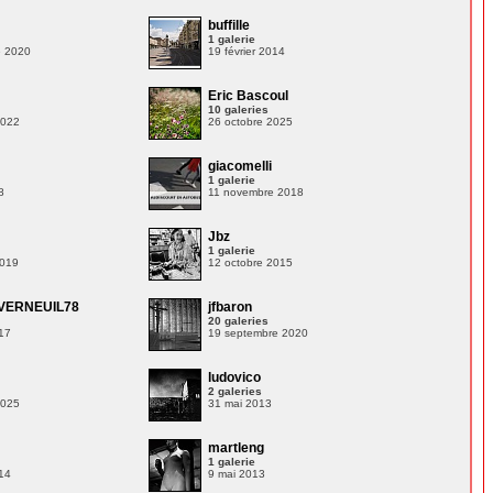
buffille
1 galerie
e 2020
19 février 2014
Eric Bascoul
10 galeries
2022
26 octobre 2025
giacomelli
1 galerie
8
11 novembre 2018
Jbz
1 galerie
2019
12 octobre 2015
VERNEUIL78
jfbaron
20 galeries
17
19 septembre 2020
ludovico
2 galeries
2025
31 mai 2013
martleng
1 galerie
14
9 mai 2013