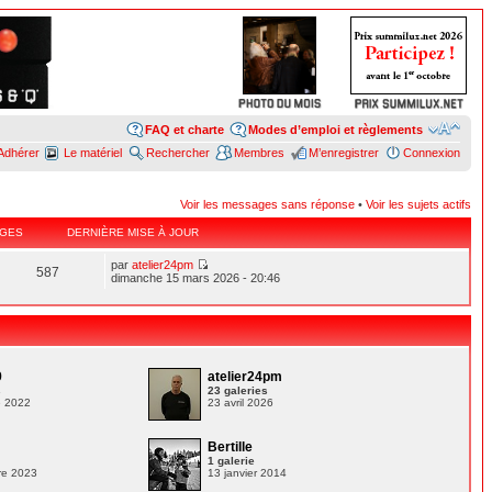
FAQ et charte
Modes d’emploi et règlements
Adhérer
Le matériel
Rechercher
Membres
M’enregistrer
Connexion
Voir les messages sans réponse
•
Voir les sujets actifs
GES
DERNIÈRE MISE À JOUR
par
atelier24pm
587
dimanche 15 mars 2026 - 20:46
9
atelier24pm
s
23 galeries
e 2022
23 avril 2026
Bertille
1 galerie
re 2023
13 janvier 2014