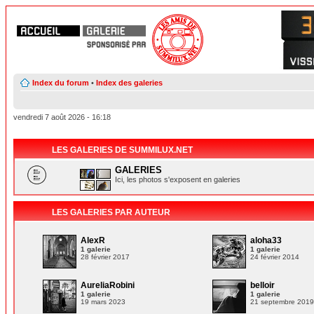
Index du forum
•
Index des galeries
vendredi 7 août 2026 - 16:18
LES GALERIES DE SUMMILUX.NET
GALERIES
Ici, les photos s'exposent en galeries
LES GALERIES PAR AUTEUR
AlexR
aloha33
1 galerie
1 galerie
28 février 2017
24 février 2014
AureliaRobini
belloir
1 galerie
1 galerie
19 mars 2023
21 septembre 201