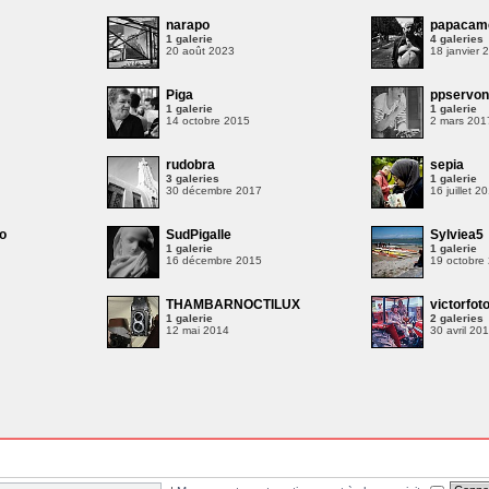
narapo
papacam
1 galerie
4 galeries
20 août 2023
18 janvier 
Piga
ppservo
1 galerie
1 galerie
14 octobre 2015
2 mars 201
rudobra
sepia
3 galeries
1 galerie
30 décembre 2017
16 juillet 2
o
SudPigalle
Sylviea5
1 galerie
1 galerie
16 décembre 2015
19 octobre
THAMBARNOCTILUX
victorfot
1 galerie
2 galeries
12 mai 2014
30 avril 20