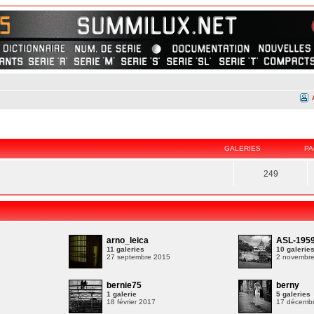
GALERIES
PA
249
arno_leica
ASL-195
11 galeries
10 galerie
27 septembre 2015
2 novembr
bernie75
berny
1 galerie
5 galeries
9
18 février 2017
17 décemb