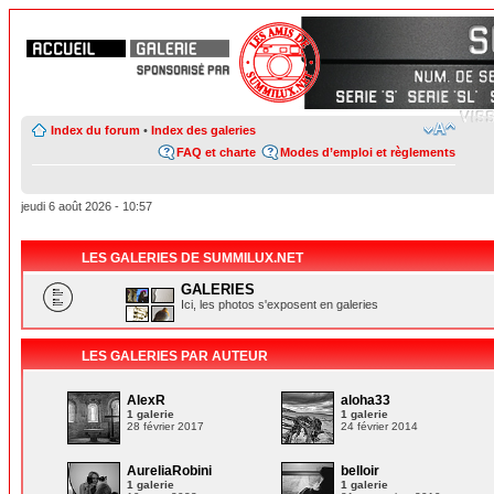
Index du forum
•
Index des galeries
FAQ et charte
Modes d’emploi et règlements
jeudi 6 août 2026 - 10:57
LES GALERIES DE SUMMILUX.NET
GALERIES
Ici, les photos s'exposent en galeries
LES GALERIES PAR AUTEUR
AlexR
aloha33
1 galerie
1 galerie
28 février 2017
24 février 2014
AureliaRobini
belloir
1 galerie
1 galerie