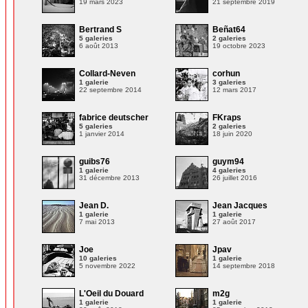
19 mars 2023
21 septembre 2019
Bertrand S
Beñat64
5 galeries
2 galeries
6 août 2013
19 octobre 2023
Collard-Neven
corhun
1 galerie
3 galeries
22 septembre 2014
12 mars 2017
fabrice deutscher
FKraps
5 galeries
2 galeries
1 janvier 2014
18 juin 2020
guibs76
guym94
1 galerie
4 galeries
31 décembre 2013
26 juillet 2016
Jean D.
Jean Jacques
1 galerie
1 galerie
7 mai 2013
27 août 2017
Joe
Jpav
10 galeries
1 galerie
5 novembre 2022
14 septembre 2018
L'Oeil du Douard
m2g
1 galerie
1 galerie