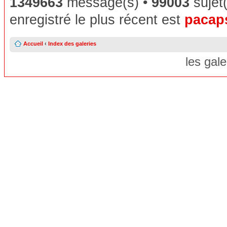
1349663
message(s) •
99003
sujet(
enregistré le plus récent est
pacap
Accueil
‹
Index des galeries
les gal