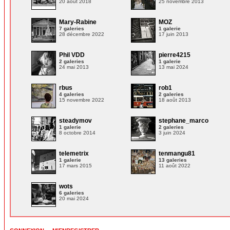
20 août 2018
25 novembre 2013
Mary-Rabine
MOZ
7 galeries
1 galerie
28 décembre 2022
17 juin 2013
Phil VDD
pierre4215
2 galeries
1 galerie
24 mai 2013
13 mai 2024
rbus
rob1
4 galeries
2 galeries
15 novembre 2022
18 août 2013
steadymov
stephane_marco
1 galerie
2 galeries
8 octobre 2014
3 juin 2024
telemetrix
tenmangu81
1 galerie
13 galeries
17 mars 2015
11 août 2022
wots
6 galeries
20 mai 2024