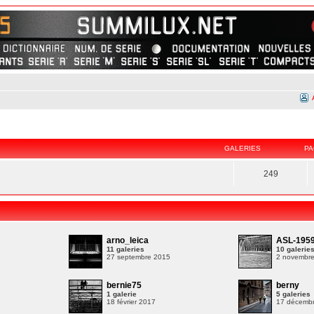
GALERIES
PA
249
arno_leica
ASL-195
11 galeries
10 galerie
27 septembre 2015
2 novembr
bernie75
berny
1 galerie
5 galeries
9
18 février 2017
17 décemb