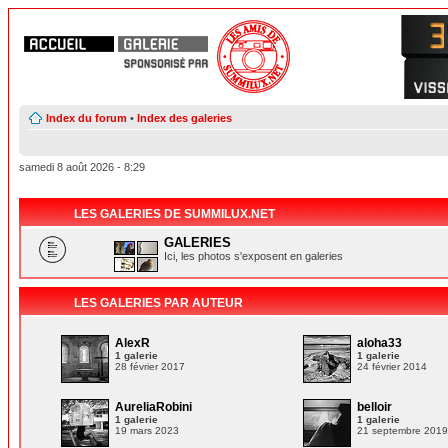
Index du forum
•
Index des galeries
samedi 8 août 2026 - 8:29
LES GALERIES DE SUMMILUX.NET
GALERIES
Ici, les photos s'exposent en galeries
LES GALERIES PAR AUTEUR
AlexR
aloha33
1 galerie
1 galerie
28 février 2017
24 février 2014
AureliaRobini
belloir
1 galerie
1 galerie
19 mars 2023
21 septembre 201