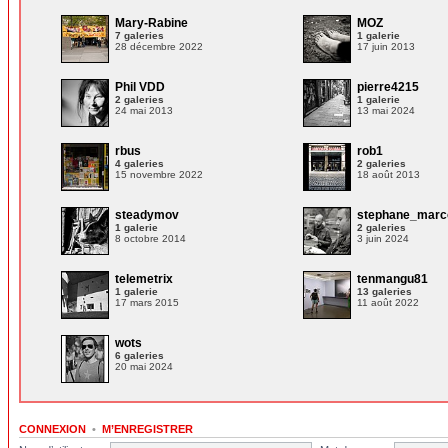
Mary-Rabine
MOZ
7 galeries
1 galerie
28 décembre 2022
17 juin 2013
Phil VDD
pierre4215
2 galeries
1 galerie
24 mai 2013
13 mai 2024
rbus
rob1
4 galeries
2 galeries
15 novembre 2022
18 août 2013
steadymov
stephane_marc
1 galerie
2 galeries
8 octobre 2014
3 juin 2024
telemetrix
tenmangu81
1 galerie
13 galeries
17 mars 2015
11 août 2022
wots
6 galeries
20 mai 2024
CONNEXION
•
M’ENREGISTRER