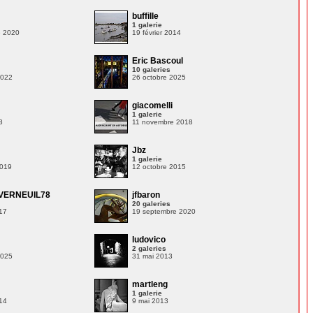
buffille
1 galerie
e 2020
19 février 2014
Eric Bascoul
10 galeries
2022
26 octobre 2025
giacomelli
1 galerie
8
11 novembre 2018
Jbz
1 galerie
2019
12 octobre 2015
VERNEUIL78
jfbaron
20 galeries
17
19 septembre 2020
ludovico
2 galeries
2025
31 mai 2013
martleng
1 galerie
14
9 mai 2013