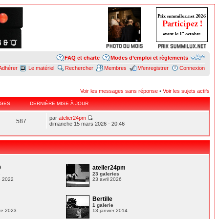
FAQ et charte
Modes d’emploi et règlements
Adhérer
Le matériel
Rechercher
Membres
M’enregistrer
Connexion
Voir les messages sans réponse
•
Voir les sujets actifs
GES
DERNIÈRE MISE À JOUR
par
atelier24pm
587
dimanche 15 mars 2026 - 20:46
9
atelier24pm
s
23 galeries
e 2022
23 avril 2026
Bertille
1 galerie
re 2023
13 janvier 2014