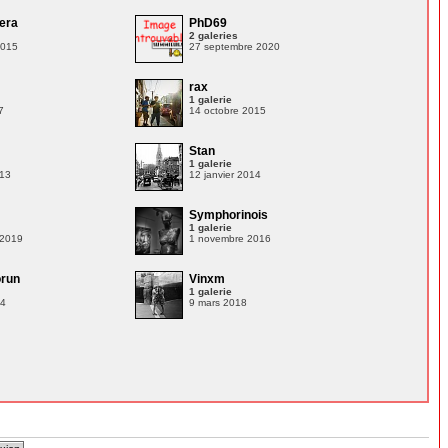
era
PhD69
2 galeries
2015
27 septembre 2020
n
rax
1 galerie
7
14 octobre 2015
Stan
1 galerie
013
12 janvier 2014
Symphorinois
1 galerie
 2019
1 novembre 2016
orun
Vinxm
1 galerie
14
9 mars 2018