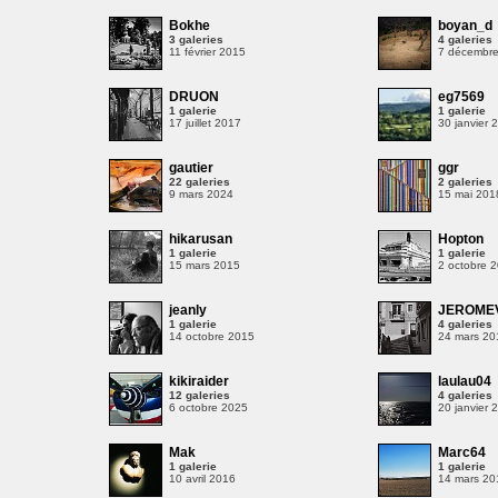
Bokhe
boyan_d
3 galeries
4 galeries
11 février 2015
7 décembr
DRUON
eg7569
1 galerie
1 galerie
17 juillet 2017
30 janvier 
gautier
ggr
22 galeries
2 galeries
9 mars 2024
15 mai 201
hikarusan
Hopton
1 galerie
1 galerie
15 mars 2015
2 octobre 
jeanly
JEROME
1 galerie
4 galeries
14 octobre 2015
24 mars 20
kikiraider
laulau04
12 galeries
4 galeries
8
6 octobre 2025
20 janvier 
Mak
Marc64
1 galerie
1 galerie
10 avril 2016
14 mars 20