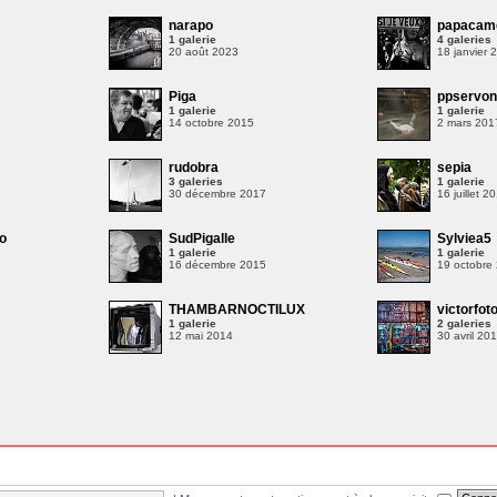
narapo
papacam
1 galerie
4 galeries
20 août 2023
18 janvier 
Piga
ppservo
1 galerie
1 galerie
14 octobre 2015
2 mars 201
rudobra
sepia
3 galeries
1 galerie
30 décembre 2017
16 juillet 2
o
SudPigalle
Sylviea5
1 galerie
1 galerie
16 décembre 2015
19 octobre
THAMBARNOCTILUX
victorfot
1 galerie
2 galeries
12 mai 2014
30 avril 20