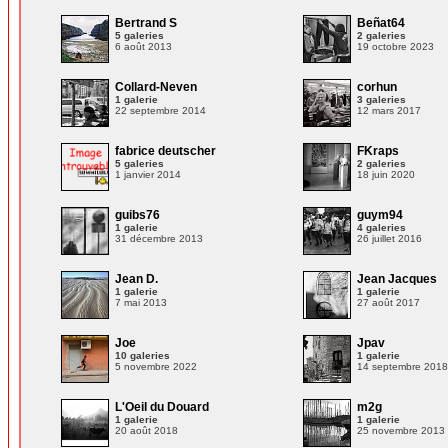
Bertrand S
Beñat64
5 galeries
2 galeries
6 août 2013
19 octobre 2023
Collard-Neven
corhun
1 galerie
3 galeries
22 septembre 2014
12 mars 2017
fabrice deutscher
FKraps
5 galeries
2 galeries
1 janvier 2014
18 juin 2020
guibs76
guym94
1 galerie
4 galeries
31 décembre 2013
26 juillet 2016
Jean D.
Jean Jacques
1 galerie
1 galerie
7 mai 2013
27 août 2017
Joe
Jpav
10 galeries
1 galerie
5 novembre 2022
14 septembre 201
L'Oeil du Douard
m2g
1 galerie
1 galerie
20 août 2018
25 novembre 2013