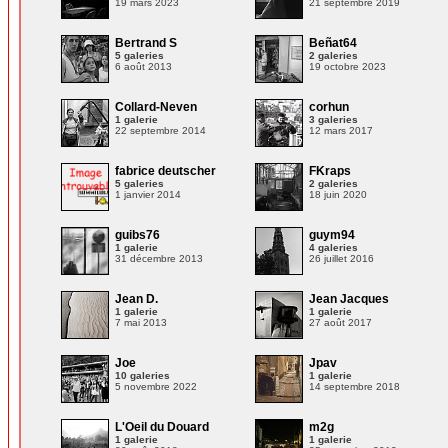
19 mars 2023
21 septembre 2019
Bertrand S
Beñat64
5 galeries
2 galeries
6 août 2013
19 octobre 2023
Collard-Neven
corhun
1 galerie
3 galeries
22 septembre 2014
12 mars 2017
fabrice deutscher
FKraps
5 galeries
2 galeries
1 janvier 2014
18 juin 2020
guibs76
guym94
1 galerie
4 galeries
31 décembre 2013
26 juillet 2016
Jean D.
Jean Jacques
1 galerie
1 galerie
7 mai 2013
27 août 2017
Joe
Jpav
10 galeries
1 galerie
5 novembre 2022
14 septembre 2018
L'Oeil du Douard
m2g
1 galerie
1 galerie