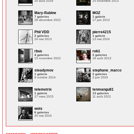
20 août 2018
25 novembre 2013
Mary-Rabine
MOZ
7 galeries
1 galerie
28 décembre 2022
17 juin 2013
Phil VDD
pierre4215
2 galeries
1 galerie
24 mai 2013
13 mai 2024
rbus
rob1
4 galeries
2 galeries
15 novembre 2022
18 août 2013
steadymov
stephane_marco
1 galerie
2 galeries
8 octobre 2014
3 juin 2024
telemetrix
tenmangu81
1 galerie
13 galeries
17 mars 2015
11 août 2022
wots
6 galeries
20 mai 2024