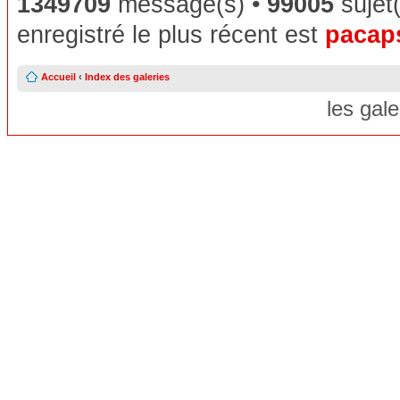
1349709
message(s) •
99005
sujet(
enregistré le plus récent est
pacap
Accueil
‹
Index des galeries
les gal