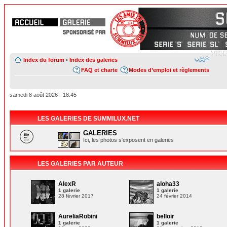
Index du forum
•
Index des galeries
FAQ et charte
Modes d’emploi et règlements
samedi 8 août 2026 - 18:45
LES GALERIES DE SUMMILUX.NET
GALERIES
Ici, les photos s'exposent en galeries
LES GALERIES PAR AUTEUR
AlexR
aloha33
1 galerie
1 galerie
28 février 2017
24 février 2014
AureliaRobini
belloir
1 galerie
1 galerie