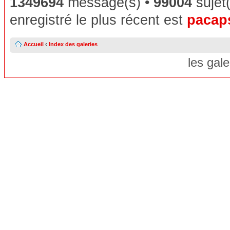
1349694
message(s) •
99004
sujet(
enregistré le plus récent est
pacap
Accueil
‹
Index des galeries
les gal