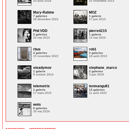
20 août 2018
25 novembre 2013
Mary-Rabine
MOZ
7 galeries
1 galerie
28 décembre 2022
17 juin 2013
Phil VDD
pierre4215
2 galeries
1 galerie
24 mai 2013
13 mai 2024
rbus
rob1
4 galeries
2 galeries
15 novembre 2022
18 août 2013
steadymov
stephane_marco
1 galerie
2 galeries
8 octobre 2014
3 juin 2024
telemetrix
tenmangu81
1 galerie
13 galeries
17 mars 2015
11 août 2022
wots
6 galeries
20 mai 2024