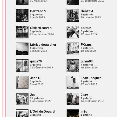
19 mars 2023
21 septembre 2019
Bertrand S
Beñat64
5 galeries
2 galeries
6 août 2013
19 octobre 2023
Collard-Neven
corhun
1 galerie
3 galeries
22 septembre 2014
12 mars 2017
fabrice deutscher
FKraps
5 galeries
2 galeries
1 janvier 2014
18 juin 2020
guibs76
guym94
1 galerie
4 galeries
31 décembre 2013
26 juillet 2016
Jean D.
Jean Jacques
1 galerie
1 galerie
7 mai 2013
27 août 2017
Joe
Jpav
10 galeries
1 galerie
5 novembre 2022
14 septembre 2018
L'Oeil du Douard
m2g
1 galerie
1 galerie