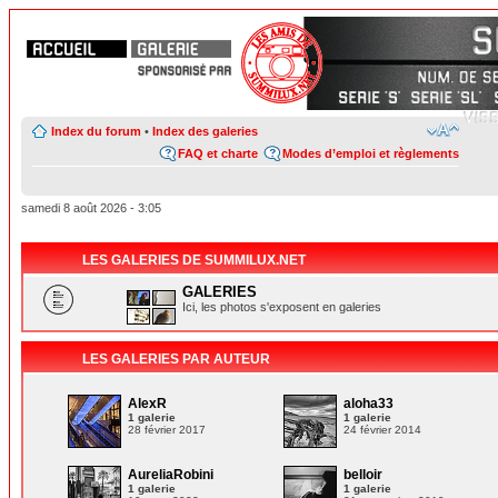
Index du forum
•
Index des galeries
FAQ et charte
Modes d’emploi et règlements
samedi 8 août 2026 - 3:05
LES GALERIES DE SUMMILUX.NET
GALERIES
Ici, les photos s'exposent en galeries
LES GALERIES PAR AUTEUR
AlexR
aloha33
1 galerie
1 galerie
28 février 2017
24 février 2014
AureliaRobini
belloir
1 galerie
1 galerie