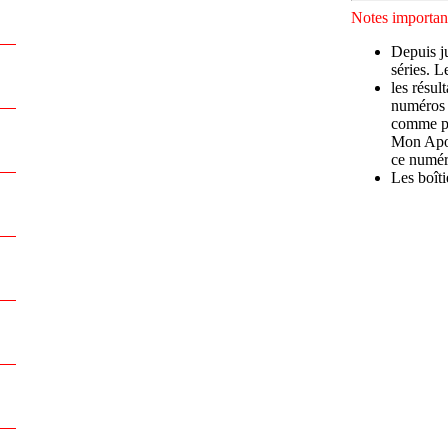
Notes important
Depuis ju
séries. 
les résul
numéros (
comme pr
Mon Apo-
ce numér
Les boîti