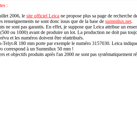
es :
illet 2006, le
site officiel Leica
ne propose plus sa page de recherche d
Les renseignements ne sont donc issus que de la base de
summilux.net
.
tats ne sont pas garantis
. En effet, je suppose que Leica attribue un ens
500 ou 1000) avant de produire un lot. La production ne doit pas toujo
évu et les numéros doivent être réattribués.
Telyt-R 180 mm porte par exemple le numéro 3157030. Leica indique
o correspond à un Summilux 50 mm !
ers et objectifs produits après l'an 2000 ne sont pas systématiquement r