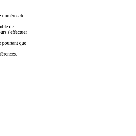
e numéros de
emble de
urs s'effectuer
 pourtant que
éférencés.