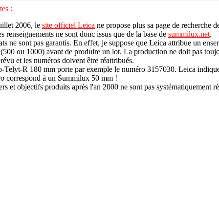
es :
illet 2006, le
site officiel Leica
ne propose plus sa page de recherche d
Les renseignements ne sont donc issus que de la base de
summilux.net
.
tats ne sont pas garantis
. En effet, je suppose que Leica attribue un ens
500 ou 1000) avant de produire un lot. La production ne doit pas toujo
évu et les numéros doivent être réattribués.
Telyt-R 180 mm porte par exemple le numéro 3157030. Leica indique
o correspond à un Summilux 50 mm !
ers et objectifs produits après l'an 2000 ne sont pas systématiquement r