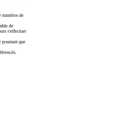
e numéros de
emble de
urs s'effectuer
 pourtant que
éférencés.