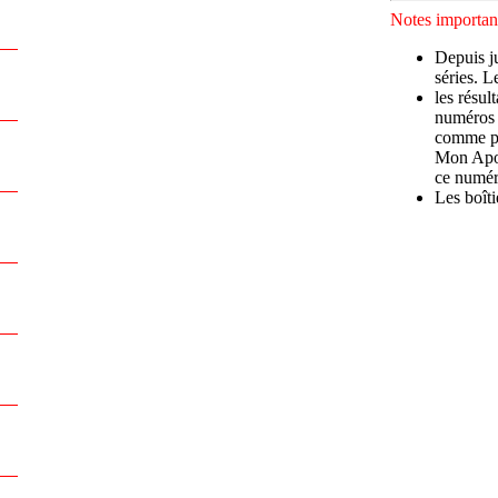
Notes important
Depuis ju
séries. 
les résul
numéros (
comme pr
Mon Apo-
ce numér
Les boîti