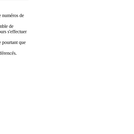
e numéros de
emble de
urs s'effectuer
 pourtant que
éférencés.