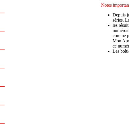
Notes important
Depuis ju
séries. 
les résul
numéros (
comme pr
Mon Apo-
ce numér
Les boîti