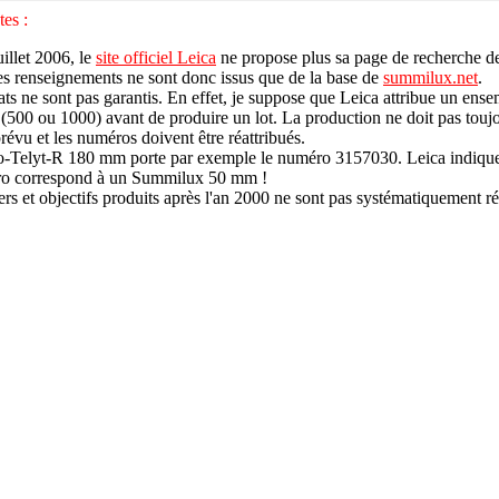
es :
illet 2006, le
site officiel Leica
ne propose plus sa page de recherche d
Les renseignements ne sont donc issus que de la base de
summilux.net
.
tats ne sont pas garantis
. En effet, je suppose que Leica attribue un ens
500 ou 1000) avant de produire un lot. La production ne doit pas toujo
évu et les numéros doivent être réattribués.
Telyt-R 180 mm porte par exemple le numéro 3157030. Leica indique
o correspond à un Summilux 50 mm !
ers et objectifs produits après l'an 2000 ne sont pas systématiquement r