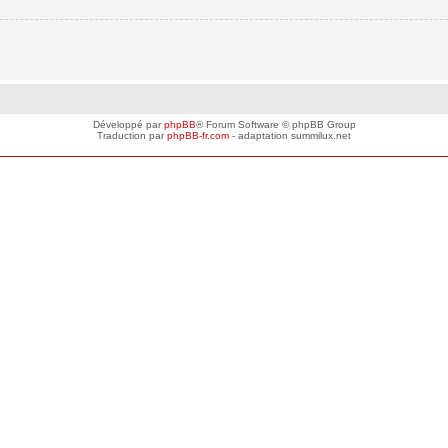
Développé par
phpBB
® Forum Software © phpBB Group
Traduction par
phpBB-fr.com
- adaptation summilux.net