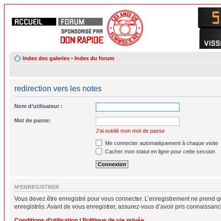
Index des galeries
•
Index du forum
redirection vers les notes
Nom d’utilisateur :
Mot de passe:
J’ai oublié mon mot de passe
Me connecter automatiquement à chaque visite
Cacher mon statut en ligne pour cette session
M’ENREGISTRER
Vous devez être enregistré pour vous connecter. L’enregistrement ne prend q
enregistrés. Avant de vous enregistrer, assurez-vous d’avoir pris connaissance 
Conditions d’utilisation
|
Politique de vie privée