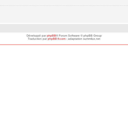
Développé par
phpBB
® Forum Software © phpBB Group
Traduction par
phpBB-fr.com
- adaptation summilux.net