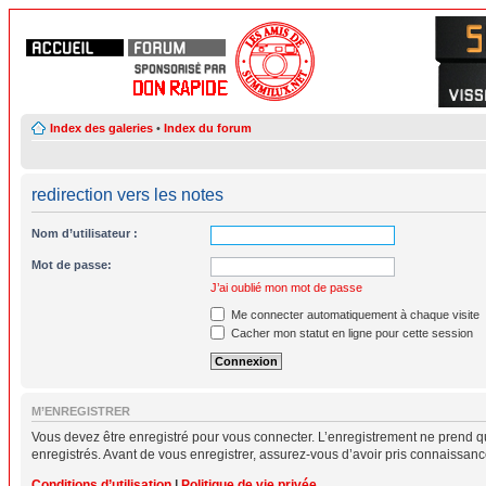
Index des galeries
•
Index du forum
redirection vers les notes
Nom d’utilisateur :
Mot de passe:
J’ai oublié mon mot de passe
Me connecter automatiquement à chaque visite
Cacher mon statut en ligne pour cette session
M’ENREGISTRER
Vous devez être enregistré pour vous connecter. L’enregistrement ne prend q
enregistrés. Avant de vous enregistrer, assurez-vous d’avoir pris connaissance 
Conditions d’utilisation
|
Politique de vie privée